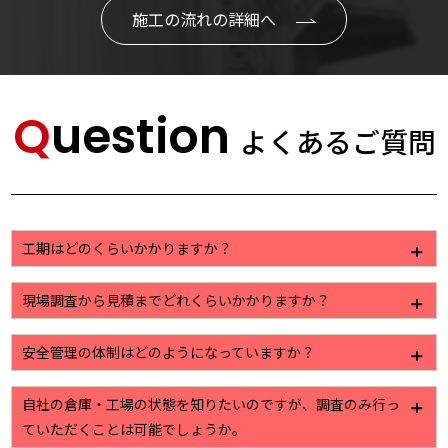
施工の流れの詳細へ
Question
よくあるご質問
工期はどのくらいかかりますか？
工事に内容によって様々ですが、一般的な塗装工事で
現場調査から見積までどれくらいかかりますか？
すと2週間から3週間程になります。
建物の大きさや、お出しする資料のご要望によって若
安全管理の体制はどのようになっていますか？
干の違いはありますが、7日から10日ほどで提出させ
ていただいております。
株式会社植田では作業員名簿をはじめ、危険予知活動
自社の倉庫・工場の状態を知りたいのですが、調査のみ行っ
日報といった安全管理を目的とした書類の作成・管理
ていただくことは可能でしょうか。
を徹底しております。