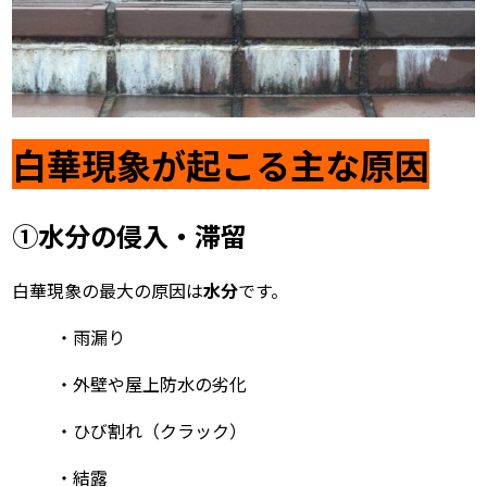
白華現象が起こる主な原因
①水分の侵入・滞留
白華現象の最大の原因は
水分
です。
・雨漏り
・外壁や屋上防水の劣化
・ひび割れ（クラック）
・結露