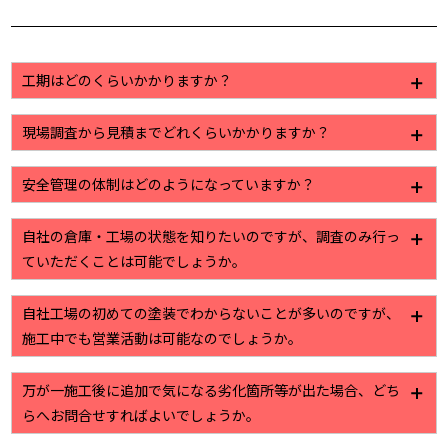
工期はどのくらいかかりますか？
工事に内容によって様々ですが、一般的な塗装工事で
現場調査から見積までどれくらいかかりますか？
すと2週間から3週間程になります。
建物の大きさや、お出しする資料のご要望によって若
安全管理の体制はどのようになっていますか？
干の違いはありますが、7日から10日ほどで提出させ
ていただいております。
株式会社植田では作業員名簿をはじめ、危険予知活動
自社の倉庫・工場の状態を知りたいのですが、調査のみ行っ
日報といった安全管理を目的とした書類の作成・管理
ていただくことは可能でしょうか。
を徹底しております。
現場調査からお見積り提出までを無料で行っていま
自社工場の初めての塗装でわからないことが多いのですが、
す。工場・倉庫に関する些細なお困りごとでもお気軽
施工中でも営業活動は可能なのでしょうか。
にご相談ください。ご連絡をお待ちしております
詳細は各社様に対して現場調査後のお打ち合わせ時に
万が一施工後に追加で気になる劣化箇所等が出た場合、どち
調整させていただきますが、最大限通常業務に支障の
らへお問合せすればよいでしょうか。
出ないよう配慮・手配をさせていただきます。