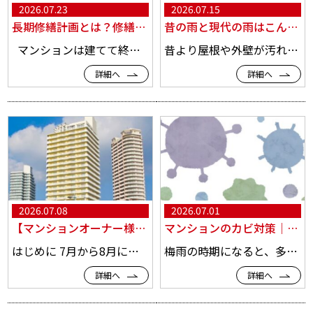
2026.07.23
2026.07.15
長期修繕計画とは？修繕工事の種類と内容、資産価値を高める「デザイン修繕」を徹底解説
昔の雨と現代の雨はこんなに違う！過去最大級の汚れが屋根・外壁を襲う今、見直したいマンションメンテナンス
マンションは建てて終わりではありません。 年月の経過とともに、外壁や屋上、防水、設備などは少しずつ劣化し、適切なタイミングで修繕工事を行うことで建物の安全性や資産価値を維持できます。 しかし、 「長期修繕計画は本当に必要なの？」 「大規模修繕と一般修繕の違いは？」 「最近よ...
昔より屋根や外壁が汚れやすくなったと感じませんか？ 「以前より外壁の黒ずみが目立つようになった」 「築年数の割に屋根の汚れがひどい」 「数年前に塗装したのに、もう汚れて見える」 このようなご相談を、マンションオーナー様や管理会社様からいただく機会が増えています。 実は、建物が汚れやす...
詳細へ
詳細へ
2026.07.08
2026.07.01
【マンションオーナー様・管理者様必見】7月・8月に増える建物トラブルとは？今始めたい改修・修繕工事
マンションのカビ対策｜知っておきたい原因・除去・予防・修繕まで徹底解説
はじめに 7月から8月にかけては、気温・湿度ともに一年で最も高くなる季節です。 マンションオーナー様や管理会社様にとって、この時期は入居者からの問い合わせや建物の不具合が増えやすい季節でもあります。 「共用廊下が滑りやすい」 「外壁にカビや汚れが目立つ」 「屋上から雨漏りがし...
梅雨の時期になると、多くの入居者様から寄せられる相談の一つが「カビ」です。 押入れに黒いカビが生えてきた 窓際のクロスが黒くなっている 浴室の天井がすぐ黒くなる エアコンを付けるとカビ臭い 北側の部屋だけ結露がひどい このような相談は、毎年のように繰り返されます。 カ...
詳細へ
詳細へ