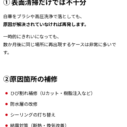
① 表面清掃だけでは不十分
白華をブラシや高圧洗浄で落としても、
原因が解決されていなければ再発します。
一時的にきれいになっても、
数か月後に同じ場所に再出現するケースは非常に多いで
す。
②原因箇所の補修
ひび割れ補修（
U
カット・樹脂注入など）
防水層の改修
シーリングの打ち替え
結露対策（断熱・換気改善）