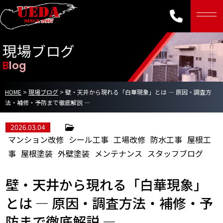
現場ブログ
Blog
HOME
>
現場ブログ
>
壁・天井から現れる「白華現象」とは ― 原因・調査方
法・補修・予防まで徹底解説 ―
2026.03.04
マンション改修
シール工事
工場改修
防水工事
屋根工
事
屋根塗装
外壁塗装
メンテナンス
スタッフブログ
壁・天井から現れる「白華現象」
とは ― 原因・調査方法・補修・予
防まで徹底解説 ―