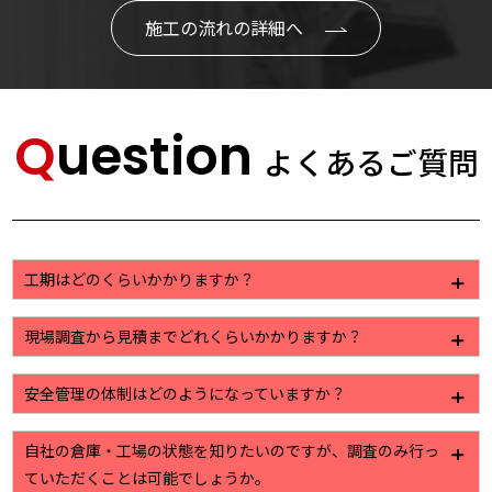
施工の流れの詳細へ
Question
よくあるご質問
工期はどのくらいかかりますか？
工事に内容によって様々ですが、一般的な塗装工事で
現場調査から見積までどれくらいかかりますか？
すと2週間から3週間程になります。
建物の大きさや、お出しする資料のご要望によって若
安全管理の体制はどのようになっていますか？
干の違いはありますが、7日から10日ほどで提出させ
ていただいております。
株式会社植田では作業員名簿をはじめ、危険予知活動
自社の倉庫・工場の状態を知りたいのですが、調査のみ行っ
日報といった安全管理を目的とした書類の作成・管理
ていただくことは可能でしょうか。
を徹底しております。