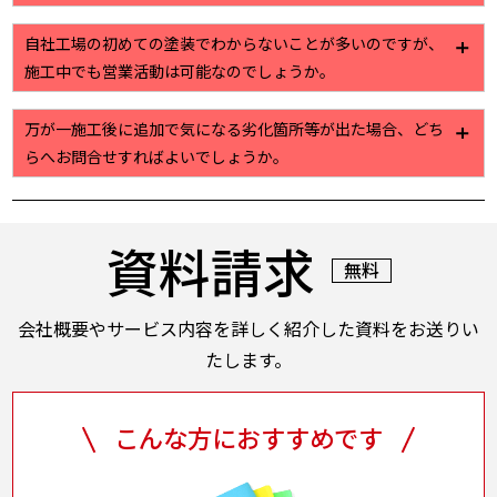
現場調査からお見積り提出までを無料で行っていま
自社工場の初めての塗装でわからないことが多いのですが、
す。工場・倉庫に関する些細なお困りごとでもお気軽
施工中でも営業活動は可能なのでしょうか。
にご相談ください。ご連絡をお待ちしております
詳細は各社様に対して現場調査後のお打ち合わせ時に
万が一施工後に追加で気になる劣化箇所等が出た場合、どち
調整させていただきますが、最大限通常業務に支障の
らへお問合せすればよいでしょうか。
出ないよう配慮・手配をさせていただきます。
基本的にはすべて株式会社植田にて承っております。
その後、各担当者等への手配も弊社にて実施いたしま
資料請求
すのでご安心ください。
無料
会社概要やサービス内容を詳しく紹介した資料をお送りい
たします。
こんな方におすすめです