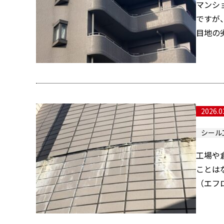
マンシ
ですが
目地の劣
2026.0
シール
工場や
ことは
（エフ