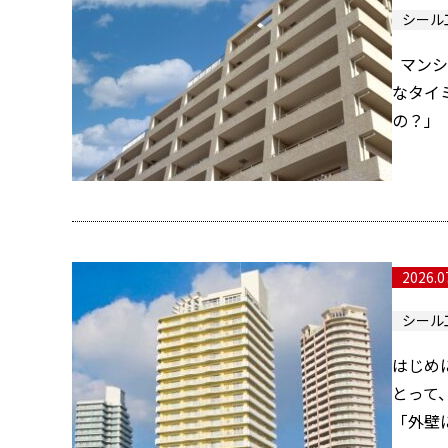
シール
マンシ
なタイ
の？」 
2026.0
シール
はじめ
とって
「外壁