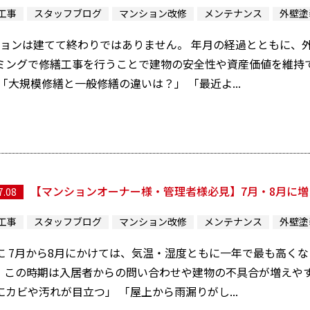
工事
スタッフブログ
マンション改修
メンテナンス
外壁塗
ョンは建てて終わりではありません。 年月の経過とともに、
ミングで修繕工事を行うことで建物の安全性や資産価値を維持で
「大規模修繕と一般修繕の違いは？」 「最近よ...
【マンションオーナー様・管理者様必見】7月・8月に
7.08
工事
スタッフブログ
マンション改修
メンテナンス
外壁塗
に 7月から8月にかけては、気温・湿度ともに一年で最も高く
、この時期は入居者からの問い合わせや建物の不具合が増えやす
にカビや汚れが目立つ」 「屋上から雨漏りがし...