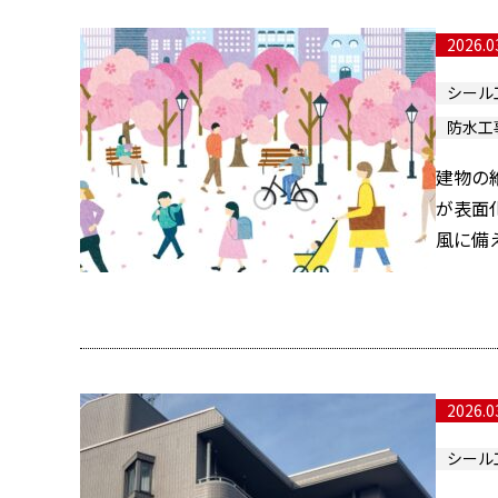
2026.0
シール
防水工
建物の
が表面
風に備
2026.0
シール