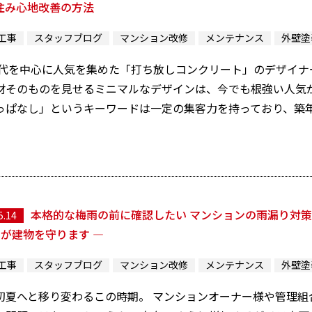
住み心地改善の方法
工事
スタッフブログ
マンション改修
メンテナンス
外壁塗
0年代を中心に人気を集めた「打ち放しコンクリート」のデザイナ
材そのものを見せるミニマルなデザインは、今でも根強い人気が
っぱなし」というキーワードは一定の集客力を持っており、築年数
本格的な梅雨の前に確認したい マンションの雨漏り対策
5.14
”が建物を守ります ―
工事
スタッフブログ
マンション改修
メンテナンス
外壁塗
初夏へと移り変わるこの時期。 マンションオーナー様や管理組