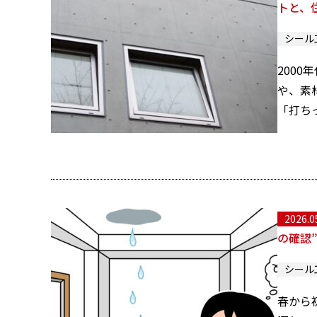
トと、
シール
200
や、素
「打ち
2026.0
の確認
シール
春から