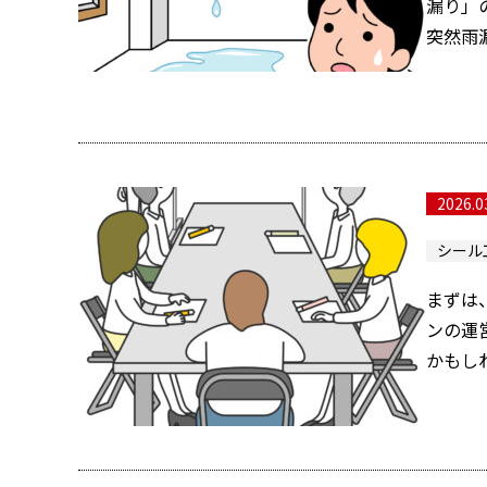
漏り」
突然雨
2026.0
シール
まずは
ンの運
かもし