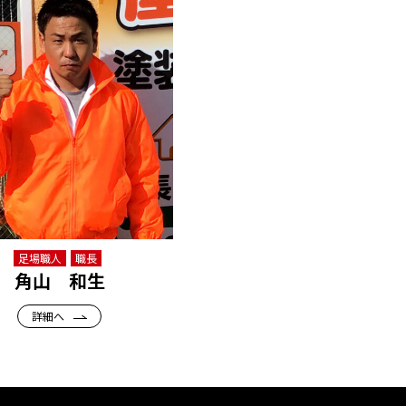
足場職人
職長
角山 和生
詳細へ