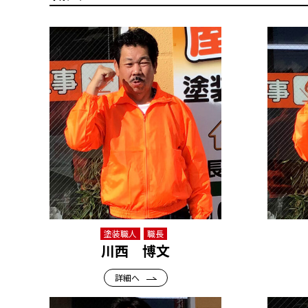
塗装職人
職長
川西 博文
詳細へ