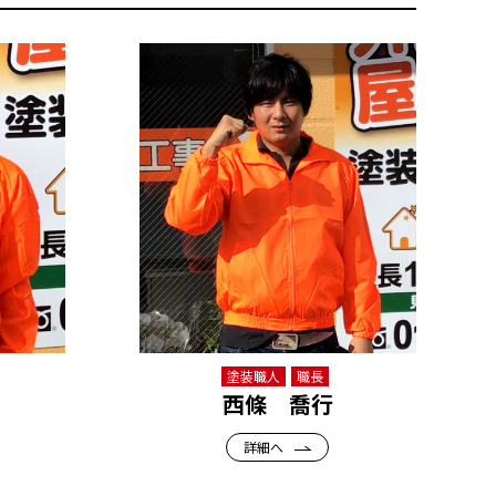
塗装職人
職長
西條 喬行
詳細へ