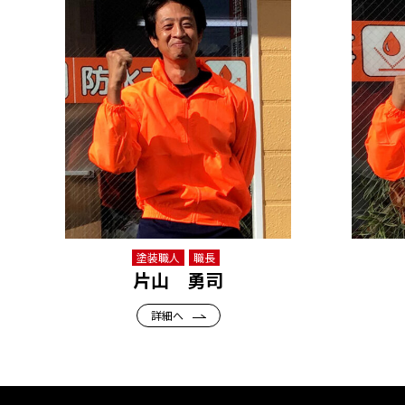
塗装職人
職長
片山 勇司
詳細へ