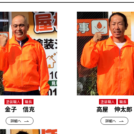
塗装職人
職長
塗装職人
職長
金子 信克
高屋 伸太郎
詳細へ
詳細へ