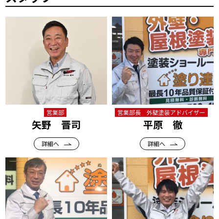
営業部
営業部長 外壁塗装アドバイザー
矢野 晋司
平原 徹
詳細へ
詳細へ