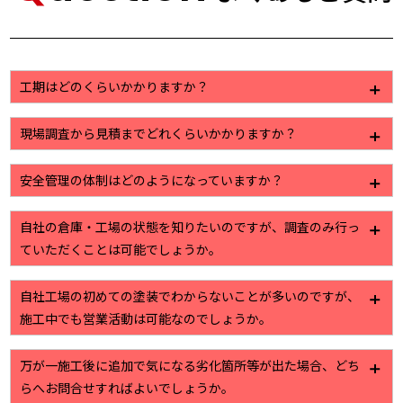
工期はどのくらいかかりますか？
工事に内容によって様々ですが、一般的な塗装工事で
現場調査から見積までどれくらいかかりますか？
すと2週間から3週間程になります。
建物の大きさや、お出しする資料のご要望によって若
安全管理の体制はどのようになっていますか？
干の違いはありますが、7日から10日ほどで提出させ
ていただいております。
株式会社植田では作業員名簿をはじめ、危険予知活動
自社の倉庫・工場の状態を知りたいのですが、調査のみ行っ
日報といった安全管理を目的とした書類の作成・管理
ていただくことは可能でしょうか。
を徹底しております。
現場調査からお見積り提出までを無料で行っていま
自社工場の初めての塗装でわからないことが多いのですが、
す。工場・倉庫に関する些細なお困りごとでもお気軽
施工中でも営業活動は可能なのでしょうか。
にご相談ください。ご連絡をお待ちしております
詳細は各社様に対して現場調査後のお打ち合わせ時に
万が一施工後に追加で気になる劣化箇所等が出た場合、どち
調整させていただきますが、最大限通常業務に支障の
らへお問合せすればよいでしょうか。
出ないよう配慮・手配をさせていただきます。