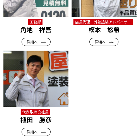
工務部
店長代理 外壁塗装アドバイザー
角地 祥吾
榎本 悠希
詳細へ
詳細へ
代表取締役社長
植田 勝彦
詳細へ