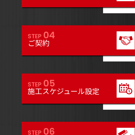
04
STEP
ご契約
05
STEP
施工スケジュール設定
06
STEP