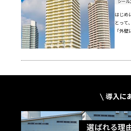
シール
はじめ
とって
「外壁
導入に