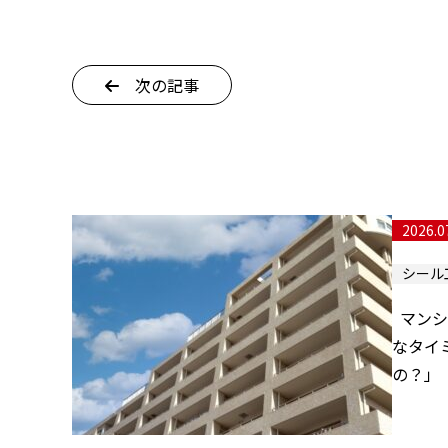
次の記事
2026.0
シール
マンシ
なタイ
の？」 