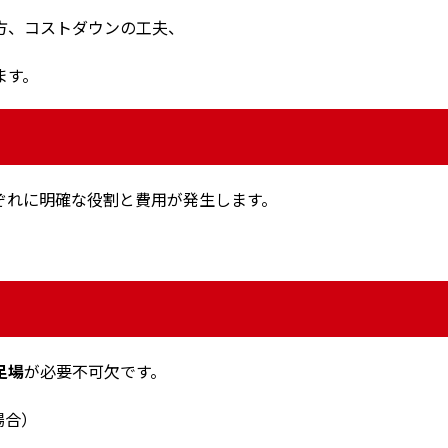
方、コストダウンの工夫、
ます。
ぞれに明確な役割と費用が発生します。
。
足場
が必要不可欠です。
場合）