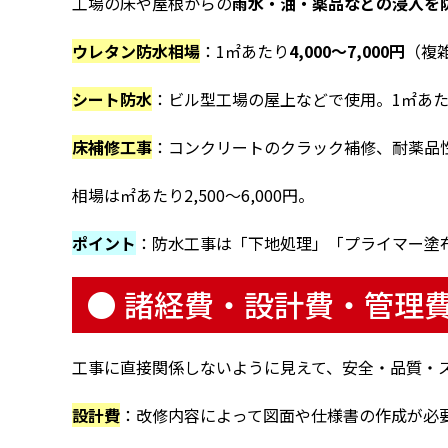
工場の床や屋根からの
雨水・油・薬品などの浸入を
ウレタン防水相場
：1㎡あたり
4,000〜7,000円
（複
シート防水
：ビル型工場の屋上などで使用。1㎡あ
床補修工事
：コンクリートのクラック補修、耐薬品
相場は㎡あたり2,500〜6,000円。
ポイント
：防水工事は「下地処理」「プライマー塗
● 諸経費・設計費・管理
工事に直接関係しないように見えて、安全・品質・
設計費
：改修内容によって図面や仕様書の作成が必