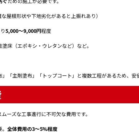
防ぐ
ための施工が必要です。
雑な屋根形状や下地劣化があると上振れあり）
たり
5,000〜9,000円
程度
性塗床（エポキシ・ウレタンなど）など。
布」「主剤塗布」「トップコート」と複数工程があるため、安
費
スムーズな工事進行に不可欠な費用です。
要。
全体費用の3〜5%程度