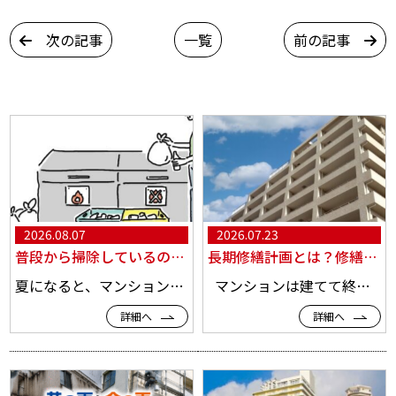
次の記事
一覧
前の記事
2026.08.07
2026.07.23
普段から掃除しているのに、夏場になるとゴミ置き場が臭う…。 マンションの資産価値を守る「改修工事」でできる臭い対策とは？
長期修繕計画とは？修繕工事の種類と内容、資産価値を高める「デザイン修繕」を徹底解説
夏になると、マンションのゴミ置き場から漂う嫌な臭いに悩まされるオーナー様や管理者様は少なくありません。 「毎日清掃をしているのに臭いがなくならない。」 「高圧洗浄をしても数日で元に戻ってしまう。」 「入居者から悪臭について苦情が寄せられる。」 このような状況は、単に清掃回数を増やすだけでは改...
マンションは建てて終わりではありません。 年月の経過とともに、外壁や屋上、防水、設備などは少しずつ劣化し、適切なタイミングで修繕工事を行うことで建物の安全性や資産価値を維持できます。 しかし、 「長期修繕計画は本当に必要なの？」 「大規模修繕と一般修繕の違いは？」 「最近よ...
詳細へ
詳細へ