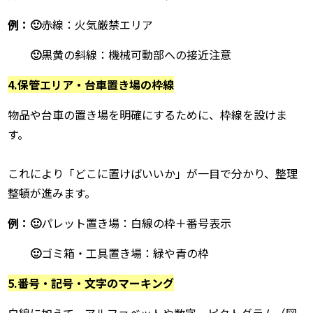
例：🙂
赤線：火気厳禁エリア
🙂
黒黄の斜線：機械可動部への接近注意
4.保管エリア・台車置き場の枠線
物品や台車の置き場を明確にするために、枠線を設けま
す。
これにより「どこに置けばいいか」が一目で分かり、整理
整頓が進みます。
例：🙂
パレット置き場：白線の枠＋番号表示
🙂
ゴミ箱・工具置き場：緑や青の枠
5.番号・記号・文字のマーキング