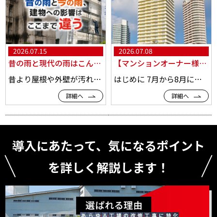
2026.07.15
2026.07.08
昔の雨と現代の雨はこんなに違う！過去最大級の汚れが屋根・外壁を襲う今、見直したいマンションメンテナンス
【マンションオーナー様・管理者様必見】7月・8月に増える建物トラブルとは？今始めたい改修・修繕工事
昔より屋根や外壁が汚れやすくなったと感じませんか？ 「以前より外壁の黒ずみが目立つようになった」 「築年数の割に屋根の汚れがひどい」 「数年前に塗装したのに、もう汚れて見える」 このようなご相談を、マンションオーナー様や管理会社様からいただく機会が増えています。 実は、建物が汚れやす...
はじめに 7月から8月にかけては、気温・湿度ともに一年で最も高くなる季節です。 マンションオーナー様や管理会社様にとって、この時期は入居者からの問い合わせや建物の不具合が増えやすい季節でもあります。 「共用廊下が滑りやすい」 「外壁にカビや汚れが目立つ」 「屋上から雨漏りがし...
詳細へ
詳細へ
導入にあたって、気になるポイント
を詳しく解説します！