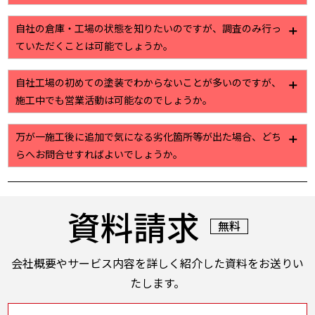
干の違いはありますが、7日から10日ほどで提出させ
ていただいております。
株式会社植田では作業員名簿をはじめ、危険予知活動
自社の倉庫・工場の状態を知りたいのですが、調査のみ行っ
日報といった安全管理を目的とした書類の作成・管理
ていただくことは可能でしょうか。
を徹底しております。
現場調査からお見積り提出までを無料で行っていま
自社工場の初めての塗装でわからないことが多いのですが、
す。工場・倉庫に関する些細なお困りごとでもお気軽
施工中でも営業活動は可能なのでしょうか。
にご相談ください。ご連絡をお待ちしております
詳細は各社様に対して現場調査後のお打ち合わせ時に
万が一施工後に追加で気になる劣化箇所等が出た場合、どち
調整させていただきますが、最大限通常業務に支障の
らへお問合せすればよいでしょうか。
出ないよう配慮・手配をさせていただきます。
基本的にはすべて株式会社植田にて承っております。
その後、各担当者等への手配も弊社にて実施いたしま
資料請求
すのでご安心ください。
無料
会社概要やサービス内容を詳しく紹介した資料をお送りい
たします。