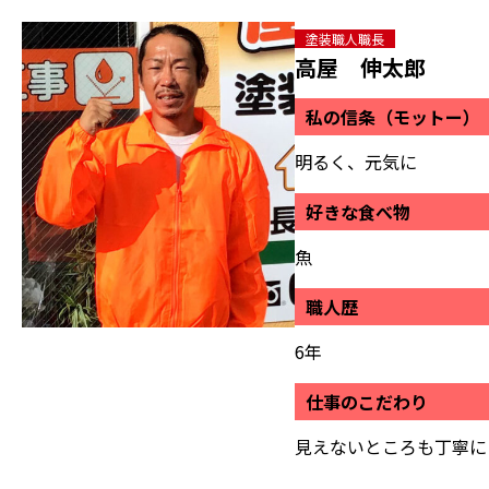
塗装職人
職長
高屋 伸太郎
私の信条（モットー）
明るく、元気に
好きな食べ物
魚
職人歴
6年
仕事のこだわり
見えないところも丁寧に